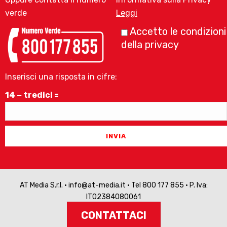
verde
Leggi
Accetto le condizioni
della privacy
Inserisci una risposta in cifre:
14 − tredici =
AT Media S.r.l. •
info@at-media.it
• Tel 800 177 855 • P. Iva:
IT02384080061
CONTATTACI