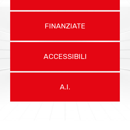
elementi 3D
contributi a fondo
FINANZIATE
perduto
pubblico
ACCESSIBILI
diversamente abile
Intelligenza Artificiale
A.I.