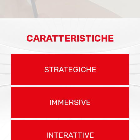
CARATTERISTICHE
efficaci
STRATEGICHE
obiettivi
esperienza
IMMERSIVE
virtuale
controller
INTERATTIVE